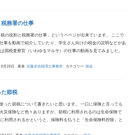
と税務署の仕事
「税の役割と税務署の仕事」というページが出来ています。 ここで
仕事を動画で紹介していたり、学生さん向けの税金の説明などがあ
私は国税査察官（いわゆるマルサ）の仕事の動画を見てみました。
10月20日
著者:
近藤卓也税理士事務所
カテゴリー:
税金
った節税
使った節税について書きたいと思います。 一口に保険と言っても
火災保険など色々ありますが、節税に利用されるのは生命保険で
税に利用されるかというと、保険料を払うと「生命保険料控除」と