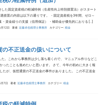
産税の軽減特例（追加）
せした固定資産税の軽減特例（生産性向上特別措置法）がスタート
優遇措置の内容は以下の通りです。 ・固定資産税を3年間、ゼロ～
減 ・資金繰りの支援（信用保証） ・補助金が優先的におりる […]
6月12日
著者:
近藤卓也税理士事務所
カテゴリー:
税金
貨の不正送金の扱いについて
した。これから事務所は少し落ち着くので、 マニュアル作りなどこ
かったことも進めたいと思います。 さて、今年の初めに大きく報
したが、仮想通貨の不正送金の事件がありました。 この不正送金
5月7日
著者:
近藤卓也税理士事務所
カテゴリー:
税金
産税の軽減特例