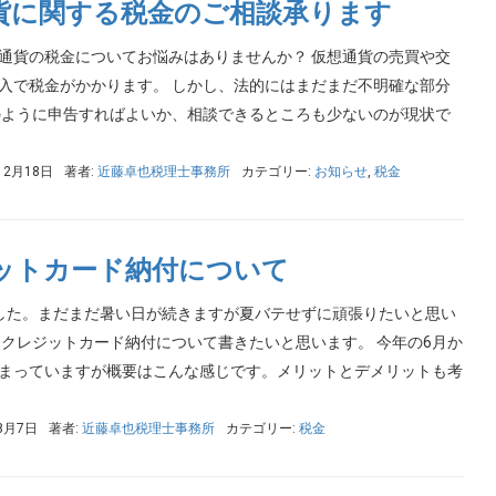
貨に関する税金のご相談承ります
通貨の税金についてお悩みはありませんか？ 仮想通貨の売買や交
入で税金がかかります。 しかし、法的にはまだまだ不明確な部分
のように申告すればよいか、相談できるところも少ないのが現状で
12月18日
著者:
近藤卓也税理士事務所
カテゴリー:
お知らせ
,
税金
ットカード納付について
した。まだまだ暑い日が続きますが夏バテせずに頑張りたいと思い
はクレジットカード納付について書きたいと思います。 今年の6月か
まっていますが概要はこんな感じです。メリットとデメリットも考
8月7日
著者:
近藤卓也税理士事務所
カテゴリー:
税金