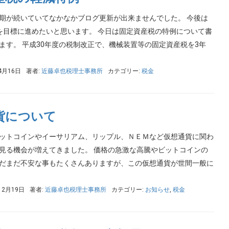
期が続いていてなかなかブログ更新が出来ませんでした。 今後は
を目標に進めたいと思います。 今日は固定資産税の特例について書
ます。 平成30年度の税制改正で、機械装置等の固定資産税を3年
4月16日
著者:
近藤卓也税理士事務所
カテゴリー:
税金
貨について
ットコインやイーサリアム、リップル、ＮＥＭなど仮想通貨に関わ
見る機会が増えてきました。 価格の急激な高騰やビットコインの
だまだ不安な事もたくさんありますが、この仮想通貨が世間一般に
12月19日
著者:
近藤卓也税理士事務所
カテゴリー:
お知らせ
,
税金