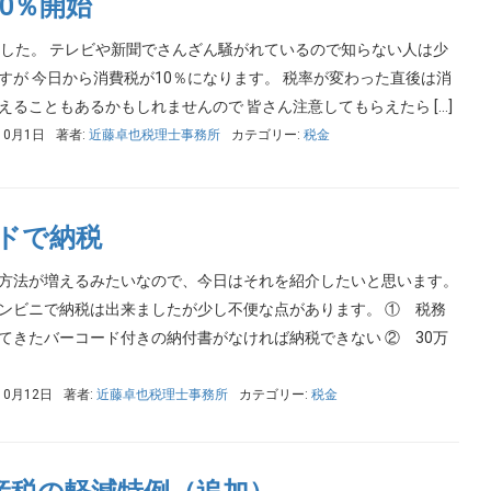
0％開始
ました。 テレビや新聞でさんざん騒がれているので知らない人は少
すが 今日から消費税が10％になります。 税率が変わった直後は消
えることもあるかもしれませんので 皆さん注意してもらえたら […]
10月1日
著者:
近藤卓也税理士事務所
カテゴリー:
税金
ードで納税
方法が増えるみたいなので、今日はそれを紹介したいと思います。
ンビニで納税は出来ましたが少し不便な点があります。 ① 税務
てきたバーコード付きの納付書がなければ納税できない ② 30万
10月12日
著者:
近藤卓也税理士事務所
カテゴリー:
税金