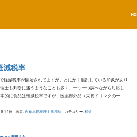
HO
軽減税率
で軽減税率が開始されてますが、とにかく混乱している印象があり
税理士も判断に迷うようなことも多く、一つ一つ調べながら対応し
基本的に食品は軽減税率ですが、医薬部外品（栄養ドリンクの一
10月1日
著者:
近藤卓也税理士事務所
カテゴリー:
税金