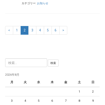
カテゴリー:
お知らせ
<
1
2
3
4
5
6
>
検
索
:
2026年8月
月
火
水
木
金
土
日
1
2
3
4
5
6
7
8
9